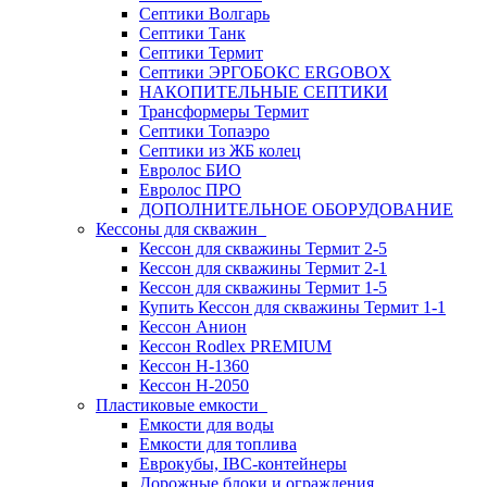
Септики Волгарь
Септики Танк
Септики Термит
Септики ЭРГОБОКС ERGOBOX
НАКОПИТЕЛЬНЫЕ СЕПТИКИ
Трансформеры Термит
Септики Топаэро
Септики из ЖБ колец
Евролос БИО
Евролос ПРО
ДОПОЛНИТЕЛЬНОЕ ОБОРУДОВАНИЕ
Кессоны для скважин
Кессон для скважины Термит 2-5
Кессон для скважины Термит 2-1
Кессон для скважины Термит 1-5
Купить Кессон для скважины Термит 1-1
Кессон Анион
Кессон Rodlex PREMIUM
Кессон H-1360
Кессон H-2050
Пластиковые емкости
Емкости для воды
Емкости для топлива
Еврокубы, IBC-контейнеры
Дорожные блоки и ограждения