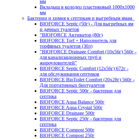
мм
Вкладыш в колодец пластиковый 1000х1000
мм
Бактерии и химия к септикам и выгребным ямам
BIOFORCE Septic (50г) - Для выгребных ям
и дачных туалетов
"BIOFORCE Активатор (80г)
BIOFORCE Torf + Наполнитель для
торфяных туалетов (30л)
"BIOFORCE Drainage Comfort (10x56г) 560г -
для канализационных труб и
жироуловителей"
BIOFORCE Septic Comfort (12x56г) 672г -
для обслуживания септиков
BIOFORCE BioToilet Comfort (20x28г) 560г -
Для портативных биотуалетов
BIOFORCE Septic 500г - бактерии для
септика
BIOFORCE Aqua Balance 500г
BIOFORCE Aqua Crystal 500г
BIOFORCE Drainage 500г
BIOFORCE Septic 250г - бактерии для
септика
BIOFORCE Compost 500г
BIOFORCE Compost 250г