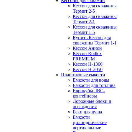
Кессоны для скважин
Кессон для скважины
Термит 2-5
Кессон для скважины
Термит 2-1
Кессон для скважины
Термит 1-5
Купить Кессон для
скважины Термит 1-1
Кессон Анион
Кессон Rodlex
PREMIUM
Кессон H-1360
Кессон H-2050
Пластиковые емкости
Емкости для воды
Емкости для топлива
Еврокубы, IBC-
контейнеры
Дорожные блоки и
ограждения
Баки для душа
Емкости
цилиндрические
вертикальные