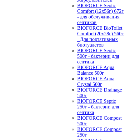
BIOFORCE Septic
Comfort (12x56г) 672г
- для обслуживания
септиков
BIOFORCE BioToilet
Comfort (20x28г) 560г
- Для портативных
биотуалетов
BIOFORCE Septic
500г - бактерии для
септика
BIOFORCE Aqua
Balance 500г
BIOFORCE Aqua
Crystal 500г
BIOFORCE Drainage
500г
BIOFORCE Septic
250г - бактерии для
септика
BIOFORCE Compost
500г
BIOFORCE Compost
250г