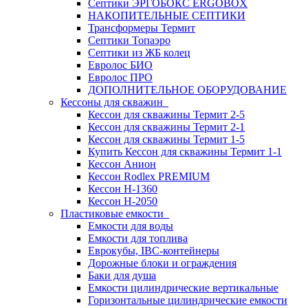
Септики ЭРГОБОКС ERGOBOX
НАКОПИТЕЛЬНЫЕ СЕПТИКИ
Трансформеры Термит
Септики Топаэро
Септики из ЖБ колец
Евролос БИО
Евролос ПРО
ДОПОЛНИТЕЛЬНОЕ ОБОРУДОВАНИЕ
Кессоны для скважин
Кессон для скважины Термит 2-5
Кессон для скважины Термит 2-1
Кессон для скважины Термит 1-5
Купить Кессон для скважины Термит 1-1
Кессон Анион
Кессон Rodlex PREMIUM
Кессон H-1360
Кессон H-2050
Пластиковые емкости
Емкости для воды
Емкости для топлива
Еврокубы, IBC-контейнеры
Дорожные блоки и ограждения
Баки для душа
Емкости цилиндрические вертикальные
Горизонтальные цилиндрические емкости