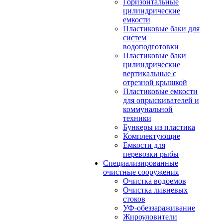
Горизонтальные
цилиндрические
емкости
Пластиковые баки для
систем
водоподготовки
Пластиковые баки
цилиндрические
вертикальные с
отрезной крышкой
Пластиковые емкости
для опрыскивателей и
коммунальной
техники
Бункеры из пластика
Комплектующие
Емкости для
перевозки рыбы
Специализированные
очистные сооружения
Очистка водоемов
Очистка ливневых
стоков
УФ-обеззараживание
Жироуловители