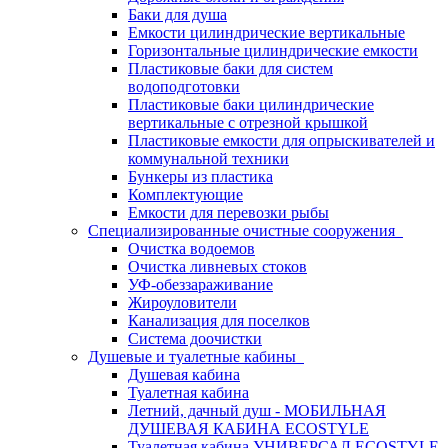
Баки для душа
Емкости цилиндрические вертикальные
Горизонтальные цилиндрические емкости
Пластиковые баки для систем
водоподготовки
Пластиковые баки цилиндрические
вертикальные с отрезной крышкой
Пластиковые емкости для опрыскивателей и
коммунальной техники
Бункеры из пластика
Комплектующие
Емкости для перевозки рыбы
Специализированные очистные сооружения
Очистка водоемов
Очистка ливневых стоков
УФ-обеззараживание
Жироуловители
Канализация для поселков
Система доочистки
Душевые и туалетные кабины
Душевая кабина
Туалетная кабина
Летний, дачный душ - МОБИЛЬНАЯ
ДУШЕВАЯ КАБИНА ECOSTYLE
Туалетная кабина УНИВЕРСАЛ ECOSTYLE