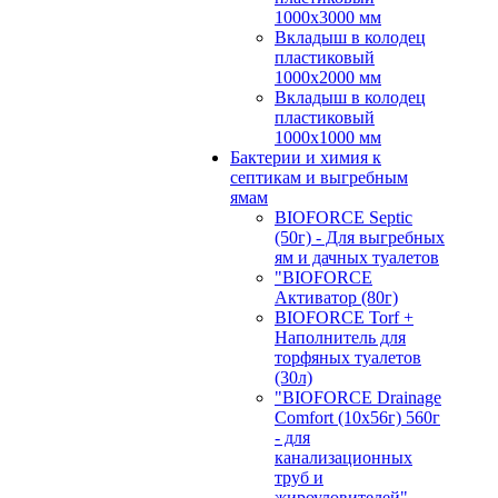
1000х3000 мм
Вкладыш в колодец
пластиковый
1000х2000 мм
Вкладыш в колодец
пластиковый
1000х1000 мм
Бактерии и химия к
септикам и выгребным
ямам
BIOFORCE Septic
(50г) - Для выгребных
ям и дачных туалетов
"BIOFORCE
Активатор (80г)
BIOFORCE Torf +
Наполнитель для
торфяных туалетов
(30л)
"BIOFORCE Drainage
Comfort (10x56г) 560г
- для
канализационных
труб и
жироуловителей"