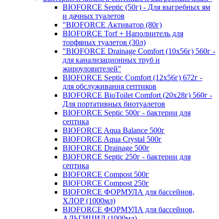
BIOFORCE Septic (50г) - Для выгребных ям
и дачных туалетов
"BIOFORCE Активатор (80г)
BIOFORCE Torf + Наполнитель для
торфяных туалетов (30л)
"BIOFORCE Drainage Comfort (10x56г) 560г -
для канализационных труб и
жироуловителей"
BIOFORCE Septic Comfort (12x56г) 672г -
для обслуживания септиков
BIOFORCE BioToilet Comfort (20x28г) 560г -
Для портативных биотуалетов
BIOFORCE Septic 500г - бактерии для
септика
BIOFORCE Aqua Balance 500г
BIOFORCE Aqua Crystal 500г
BIOFORCE Drainage 500г
BIOFORCE Septic 250г - бактерии для
септика
BIOFORCE Compost 500г
BIOFORCE Compost 250г
BIOFORCE ФОРМУЛА для бассейнов,
ХЛОР (1000мл)
BIOFORCE ФОРМУЛА для бассейнов,
АЛЬГИЦИД (1000мл)