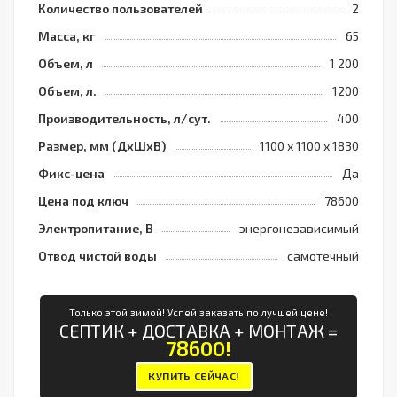
Количество пользователей
2
Масса, кг
65
Объем, л
1 200
Объем, л.
1200
Производительность, л/сут.
400
Размер, мм (ДхШхВ)
1100 х 1100 х 1830
Фикс-цена
Да
Цена под ключ
78600
Электропитание, В
энергонезависимый
Отвод чистой воды
самотечный
Только этой зимой! Успей заказать по лучшей цене!
СЕПТИК + ДОСТАВКА + МОНТАЖ =
78600!
КУПИТЬ СЕЙЧАС!