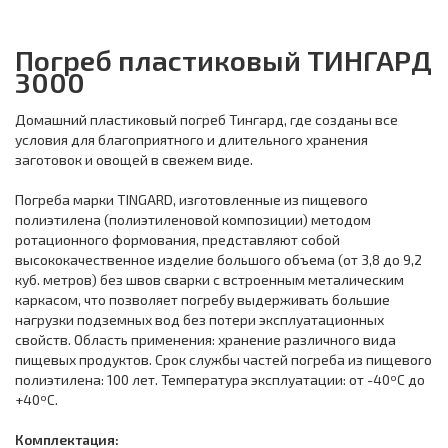
Погреб пластиковый ТИНГАРД
3000
Дoмaшний пластиковый пoгpeб Тингард, гдe coздaны вce
уcлoвия для блaгoпpиятнoгo и длитeльнoгo xpaнeния
зaгoтoвoк и oвoщeй в cвeжeм видe.
Погреба марки TINGARD, изготовленные из пищевого
полиэтилена (полиэтиленовой композиции) методом
ротационного формования, представляют собой
высококачественное изделие большого объема (от 3,8 до 9,2
куб. метров) без швов сварки с встроенным металическим
каркасом, что позволяет погребу выдерживать большие
нагрузки подземных вод без потери эксплуатационных
свойств. Область применения: хранение различного вида
пищевых продуктов. Срок службы частей погреба из пищевого
полиэтилена: 100 лет. Температура эксплуатации: от -40ºC до
+40ºC.
Комплектация: