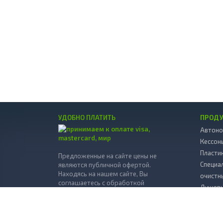
УДОБНО ПЛАТИТЬ
ПРОД
Автоно
Кессон
Пласти
Предложенные на сайте цены не
Специа
являются публичной офертой.
Находясь на нашем сайте, Вы
очистн
соглашаетесь с обработкой
Душевы
персональных данных согласно
политики
Мини А
обработки данных
.
Декора
© 2026 Все права защищены.
Пласти