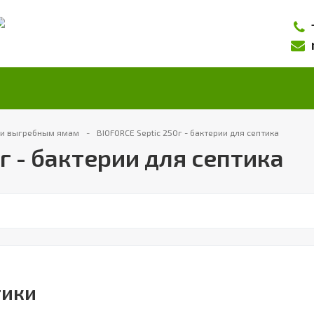
м и выгребным ямам
BIOFORCE Septic 250г - бактерии для септика
г - бактерии для септика
тики