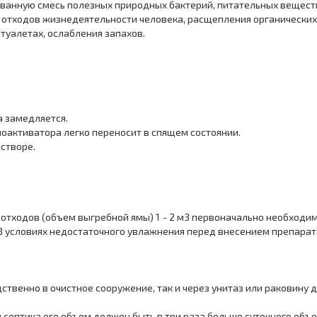
ованную смесь полезных природных бактерий, питательных вещест
 отходов жизнедеятельности человека, расщепления органических
туалетах, ослабления запахов.
 замедляется.
активатора легко переносит в спящем состоянии.
створе.
 отходов (объем выгребной ямы) 1 - 2 м3 первоначально необходимо
 В условиях недостаточного увлажнения перед внесением препарат
дственно в очистное сооружение, так и через унитаз или раковину 
септика его объем должен быть в три раза больше суточного объе