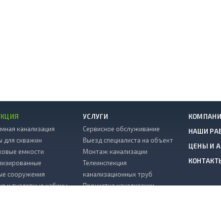
УКЦИЯ
УСЛУГИ
КОМПАН
мная канализация
Сервисное обслуживание
НАШИ РА
ы для скважин
Выезд специалиста на объект
ЦЕНЫ И 
ковые емкости
Монтаж канализации
КОНТАКТ
лизированные
Телеинспекция
ые сооружения
канализационных труб
е и туалетные кабины
Прочистка канализации
ЗС
Гарантия
тивные камни
Копка колодца на воду
ковые погреба
Водоснабжение