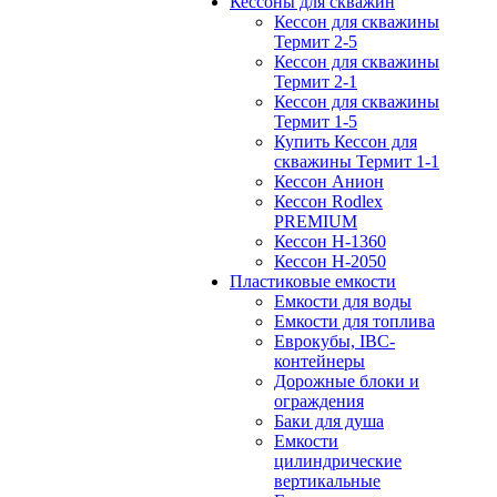
Кессоны для скважин
Кессон для скважины
Термит 2-5
Кессон для скважины
Термит 2-1
Кессон для скважины
Термит 1-5
Купить Кессон для
скважины Термит 1-1
Кессон Анион
Кессон Rodlex
PREMIUM
Кессон H-1360
Кессон H-2050
Пластиковые емкости
Емкости для воды
Емкости для топлива
Еврокубы, IBC-
контейнеры
Дорожные блоки и
ограждения
Баки для душа
Емкости
цилиндрические
вертикальные