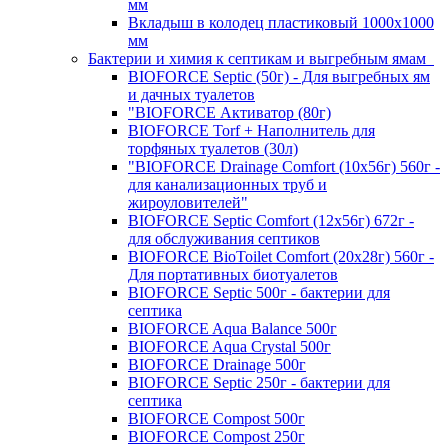
мм
Вкладыш в колодец пластиковый 1000х1000
мм
Бактерии и химия к септикам и выгребным ямам
BIOFORCE Septic (50г) - Для выгребных ям
и дачных туалетов
"BIOFORCE Активатор (80г)
BIOFORCE Torf + Наполнитель для
торфяных туалетов (30л)
"BIOFORCE Drainage Comfort (10x56г) 560г -
для канализационных труб и
жироуловителей"
BIOFORCE Septic Comfort (12x56г) 672г -
для обслуживания септиков
BIOFORCE BioToilet Comfort (20x28г) 560г -
Для портативных биотуалетов
BIOFORCE Septic 500г - бактерии для
септика
BIOFORCE Aqua Balance 500г
BIOFORCE Aqua Crystal 500г
BIOFORCE Drainage 500г
BIOFORCE Septic 250г - бактерии для
септика
BIOFORCE Compost 500г
BIOFORCE Compost 250г