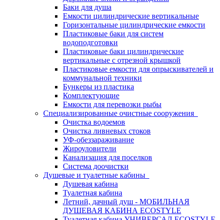
Баки для душа
Емкости цилиндрические вертикальные
Горизонтальные цилиндрические емкости
Пластиковые баки для систем
водоподготовки
Пластиковые баки цилиндрические
вертикальные с отрезной крышкой
Пластиковые емкости для опрыскивателей и
коммунальной техники
Бункеры из пластика
Комплектующие
Емкости для перевозки рыбы
Специализированные очистные сооружения
Очистка водоемов
Очистка ливневых стоков
УФ-обеззараживание
Жироуловители
Канализация для поселков
Система доочистки
Душевые и туалетные кабины
Душевая кабина
Туалетная кабина
Летний, дачный душ - МОБИЛЬНАЯ
ДУШЕВАЯ КАБИНА ECOSTYLE
Туалетная кабина УНИВЕРСАЛ ECOSTYLE