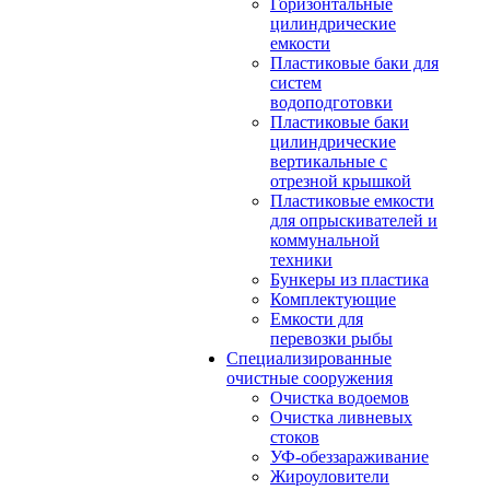
Горизонтальные
цилиндрические
емкости
Пластиковые баки для
систем
водоподготовки
Пластиковые баки
цилиндрические
вертикальные с
отрезной крышкой
Пластиковые емкости
для опрыскивателей и
коммунальной
техники
Бункеры из пластика
Комплектующие
Емкости для
перевозки рыбы
Специализированные
очистные сооружения
Очистка водоемов
Очистка ливневых
стоков
УФ-обеззараживание
Жироуловители