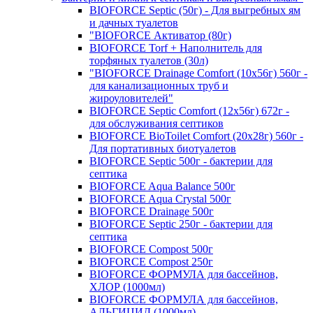
BIOFORCE Septic (50г) - Для выгребных ям
и дачных туалетов
"BIOFORCE Активатор (80г)
BIOFORCE Torf + Наполнитель для
торфяных туалетов (30л)
"BIOFORCE Drainage Comfort (10x56г) 560г -
для канализационных труб и
жироуловителей"
BIOFORCE Septic Comfort (12x56г) 672г -
для обслуживания септиков
BIOFORCE BioToilet Comfort (20x28г) 560г -
Для портативных биотуалетов
BIOFORCE Septic 500г - бактерии для
септика
BIOFORCE Aqua Balance 500г
BIOFORCE Aqua Crystal 500г
BIOFORCE Drainage 500г
BIOFORCE Septic 250г - бактерии для
септика
BIOFORCE Compost 500г
BIOFORCE Compost 250г
BIOFORCE ФОРМУЛА для бассейнов,
ХЛОР (1000мл)
BIOFORCE ФОРМУЛА для бассейнов,
АЛЬГИЦИД (1000мл)