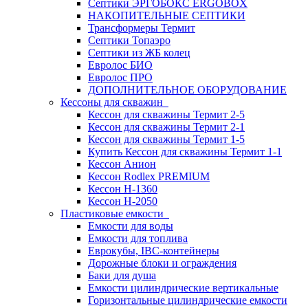
Септики ЭРГОБОКС ERGOBOX
НАКОПИТЕЛЬНЫЕ СЕПТИКИ
Трансформеры Термит
Септики Топаэро
Септики из ЖБ колец
Евролос БИО
Евролос ПРО
ДОПОЛНИТЕЛЬНОЕ ОБОРУДОВАНИЕ
Кессоны для скважин
Кессон для скважины Термит 2-5
Кессон для скважины Термит 2-1
Кессон для скважины Термит 1-5
Купить Кессон для скважины Термит 1-1
Кессон Анион
Кессон Rodlex PREMIUM
Кессон H-1360
Кессон H-2050
Пластиковые емкости
Емкости для воды
Емкости для топлива
Еврокубы, IBC-контейнеры
Дорожные блоки и ограждения
Баки для душа
Емкости цилиндрические вертикальные
Горизонтальные цилиндрические емкости