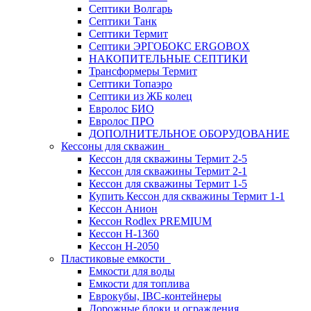
Септики Волгарь
Септики Танк
Септики Термит
Септики ЭРГОБОКС ERGOBOX
НАКОПИТЕЛЬНЫЕ СЕПТИКИ
Трансформеры Термит
Септики Топаэро
Септики из ЖБ колец
Евролос БИО
Евролос ПРО
ДОПОЛНИТЕЛЬНОЕ ОБОРУДОВАНИЕ
Кессоны для скважин
Кессон для скважины Термит 2-5
Кессон для скважины Термит 2-1
Кессон для скважины Термит 1-5
Купить Кессон для скважины Термит 1-1
Кессон Анион
Кессон Rodlex PREMIUM
Кессон H-1360
Кессон H-2050
Пластиковые емкости
Емкости для воды
Емкости для топлива
Еврокубы, IBC-контейнеры
Дорожные блоки и ограждения