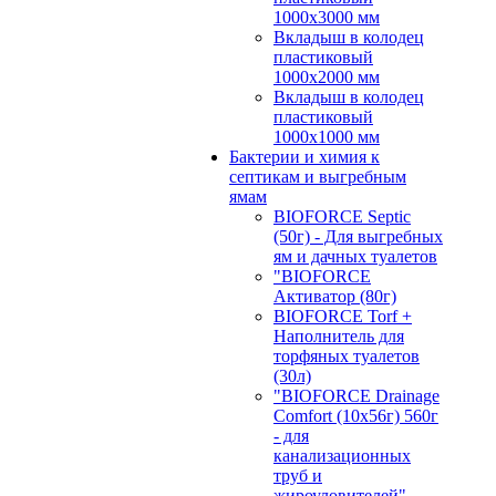
1000х3000 мм
Вкладыш в колодец
пластиковый
1000х2000 мм
Вкладыш в колодец
пластиковый
1000х1000 мм
Бактерии и химия к
септикам и выгребным
ямам
BIOFORCE Septic
(50г) - Для выгребных
ям и дачных туалетов
"BIOFORCE
Активатор (80г)
BIOFORCE Torf +
Наполнитель для
торфяных туалетов
(30л)
"BIOFORCE Drainage
Comfort (10x56г) 560г
- для
канализационных
труб и
жироуловителей"