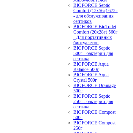
BIOFORCE Septic
Comfort (12x56г) 672г
- для обслуживания
септиков
BIOFORCE BioToilet
Comfort (20x28г) 560г
- Для портативных
биотуалетов
BIOFORCE Septic
500г - бактерии для
септика
BIOFORCE Aqua
Balance 500г
BIOFORCE Aqua
Crystal 500г
BIOFORCE Drainage
500г
BIOFORCE Septic
250г - бактерии для
септика
BIOFORCE Compost
500г
BIOFORCE Compost
250г