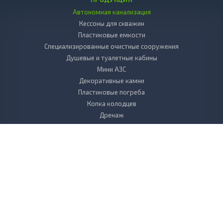
Автономная канализация
Кессоны для скважин
Пластиковые емкости
Специализированные очистные сооружения
Душевые и туалетные кабины
Мини АЗС
Декоративные камни
Пластиковые погреба
Копка колодцев
Дренаж
Вкладыш в колодец пластиковый
Бактерии и химия к септикам и выгребным ямам
БИОТУАЛЕТЫ для дачи
Листы, стержни, плиты из пластика
УСЛУГИ
Сервисное обслуживание
Выезд специалиста на объект
Монтаж канализации