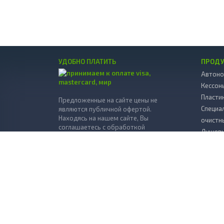
УДОБНО ПЛАТИТЬ
ПРОД
Автоно
Кессон
Пласти
Предложенные на сайте цены не
Специа
являются публичной офертой.
Находясь на нашем сайте, Вы
очистн
соглашаетесь с обработкой
Душевы
персональных данных согласно
политики
Мини А
обработки данных
.
Декора
© 2026 Все права защищены.
Пласти
Копка 
Разработано в
StepToTop.ru
Дрена
Вклады
пласти
Бактер