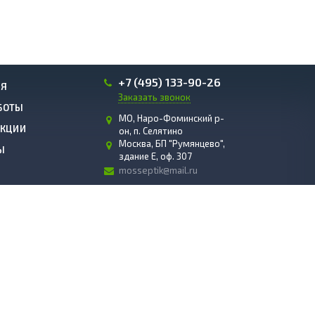
+7 (495) 133-90-26
ИЯ
Заказать звонок
БОТЫ
МО, Наро-Фоминский р-
АКЦИИ
он, п. Селятино
Москва, БП "Румянцево",
Ы
здание E, оф. 307
mosseptik@mail.ru