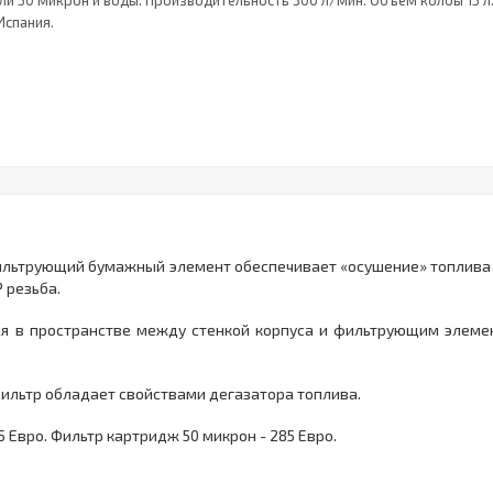
или 50 микрон и воды. Производительность 300 л/мин. Объем колбы 15 
Испания.
Фильтрующий бумажный элемент обеспечивает «осушение» топлива 
 резьба.
я в пространстве между стенкой корпуса и фильтрующим элеме
Фильтр обладает свойствами дегазатора топлива.
 Евро. Фильтр картридж 50 микрон - 285 Евро.