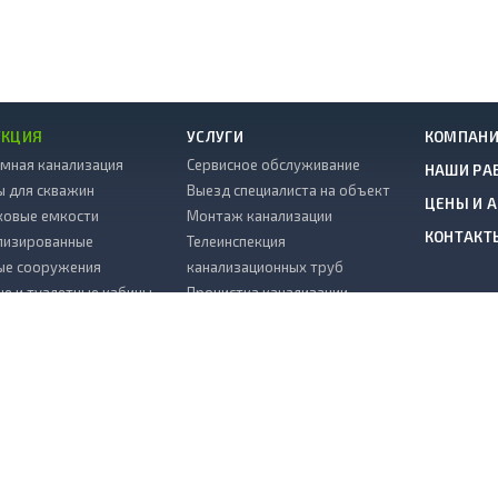
УКЦИЯ
УСЛУГИ
КОМПАН
мная канализация
Сервисное обслуживание
НАШИ РА
ы для скважин
Выезд специалиста на объект
ЦЕНЫ И 
ковые емкости
Монтаж канализации
КОНТАКТ
лизированные
Телеинспекция
ые сооружения
канализационных труб
е и туалетные кабины
Прочистка канализации
ЗС
Гарантия
тивные камни
Копка колодца на воду
ковые погреба
Водоснабжение
колодцев
Откачка септиков
ж
Доставка
ш в колодец
Монтаж дренажных систем
ковый
ии и химия к септикам