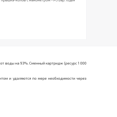
л. Крышка-колбы с манометром -1+3 Бар. Годен
от воды на 93%. Сменный картридж (ресурс 1 000
нтом и удаляются по мере необходимости через