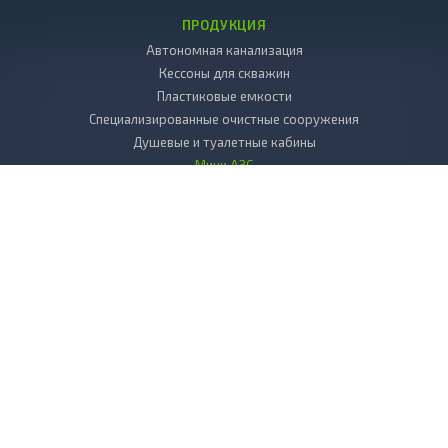
ПРОДУКЦИЯ
Автономная канализация
Кессоны для скважин
Пластиковые емкости
Специализированные очистные сооружения
Душевые и туалетные кабины
Мини АЗС
Декоративные камни
Пластиковые погреба
Копка колодцев
Дренаж
Вкладыш в колодец пластиковый
Бактерии и химия к септикам и выгребным ямам
БИОТУАЛЕТЫ для дачи
Листы, стержни, плиты из пластика
УСЛУГИ
Сервисное обслуживание
Выезд специалиста на объект