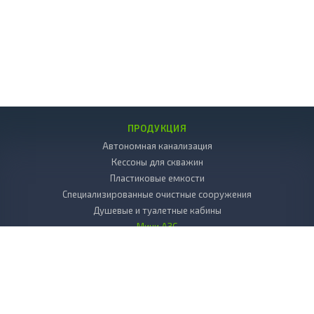
ПРОДУКЦИЯ
Автономная канализация
Кессоны для скважин
Пластиковые емкости
Специализированные очистные сооружения
Душевые и туалетные кабины
Мини АЗС
Декоративные камни
Пластиковые погреба
Копка колодцев
Дренаж
Вкладыш в колодец пластиковый