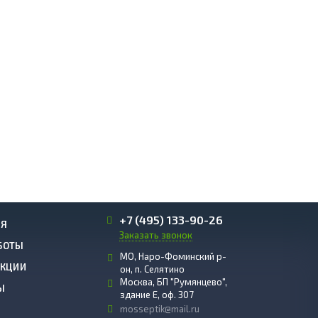
+7 (495) 133-90-26
ИЯ
Заказать звонок
БОТЫ
МО, Наро-Фоминский р-
АКЦИИ
он, п. Селятино
Москва, БП "Румянцево",
Ы
здание E, оф. 307
mosseptik@mail.ru