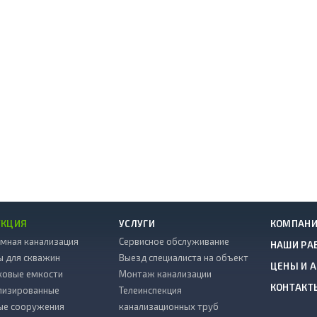
УКЦИЯ
УСЛУГИ
КОМПАН
мная канализация
Сервисное обслуживание
НАШИ РА
ы для скважин
Выезд специалиста на объект
ЦЕНЫ И 
ковые емкости
Монтаж канализации
КОНТАКТ
лизированные
Телеинспекция
ые сооружения
канализационных труб