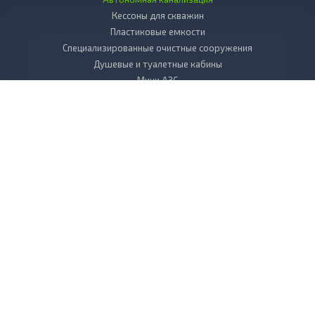
Кессоны для скважин
Пластиковые емкости
Специализированные очистные сооружения
Душевые и туалетные кабины
Мини АЗС
Декоративные камни
Пластиковые погреба
Копка колодцев
Дренаж
Вкладыш в колодец пластиковый
Бактерии и химия к септикам и выгребным ямам
БИОТУАЛЕТЫ для дачи
Листы, стержни, плиты из пластика
УСЛУГИ
Сервисное обслуживание
Выезд специалиста на объект
Монтаж канализации
Телеинспекция канализационных труб