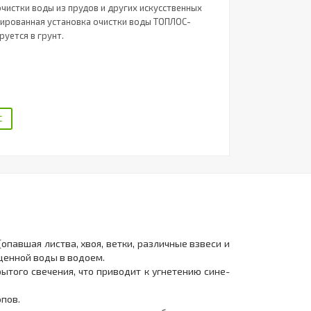
чистки воды из прудов и других искусственных
рованная установка очистки воды ТОПЛОС-
уется в грунт.
С
опавшая листва, хвоя, ветки, различные взвеси и
ищенной воды в водоем.
того свечения, что приводит к угнетению сине-
опов.