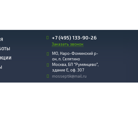
+7 (495) 133-90-26
ИЯ
Заказать звонок
БОТЫ
МО, Наро-Фоминский р-
АКЦИИ
он, п. Селятино
Москва, БП "Румянцево",
Ы
здание E, оф. 307
mosseptik@mail.ru