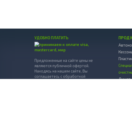
УДОБНО ПЛАТИТЬ
ПРОД
Автоно
Кессон
Пласти
Предложенные на сайте цены не
Специа
являются публичной офертой.
Находясь на нашем сайте, Вы
очистн
соглашаетесь с обработкой
Душевы
персональных данных согласно
политики
Мини А
обработки данных
.
Декора
© 2026 Все права защищены.
Пласти
Копка 
Разработано в
StepToTop.ru
Дрена
Вклады
пласти