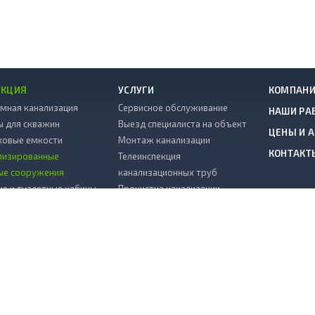
УКЦИЯ
УСЛУГИ
КОМПАН
мная канализация
Сервисное обслуживание
НАШИ РА
ы для скважин
Выезд специалиста на объект
ЦЕНЫ И 
ковые емкости
Монтаж канализации
КОНТАКТ
лизированные
Телеинспекция
ые сооружения
канализационных труб
е и туалетные кабины
Прочистка канализации
ЗС
Гарантия
тивные камни
Копка колодца на воду
ковые погреба
Водоснабжение
колодцев
Откачка септиков
ж
Доставка
ш в колодец
Монтаж дренажных систем
ковый