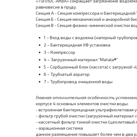
«ТОПЛОС-АКВА» сокращает загрязнение водоема б
равновесие в пруду.
Секция А - Секция компрессора и бактерицидной
Секция Б - Секция механической и анаэробной б
Секция В - Секция физико-химической очистки во
1 – Вход воды с водоема (напорный трубопро
2 – Бактерицидная УФ установка
3 – Компрессор
4 – Загрузочный материал “Matala®”
5 – Сорбционный блок (кассета) с загрузкой 
6 – Трубчатый аэратор
7 – Трубопровод очищенной воды
Главная отличительная особенность установ
корпусе 4 основных элементов очистки воды:
- встроенная бактерицидная ультрафиолетовая 
- фильтр грубой очистки (загрузочный материал 
- кассетный фильтр тонкой очистки (цеолитовый 
- аэрационная система
данное размещение повышает более чем в два р