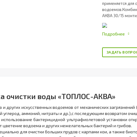
применяется для о
водоемов.Комбини
АКВА 30/15 монтир
Подробнее
ЗАДАТЬ ВОПРО
а очистки воды «ТОПЛОС-АКВА»
 и других искусственных водоемов от механических загрязнений (
ий углерод, аммоний, нитраты и др.),с последующим возвратом оч
 использование бактерицидной ультрафиолетовой установки откры
т цветение водоема и других нежелательных бактерий и грибов.
циально для очистки больших прудов с карпами кои, а также биот