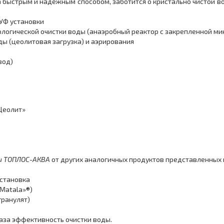
ыстрым и надежным способом, заботится о кристально чистой во
 УФ установки
иологической очистки воды (анаэробный реактор с закрепленной м
ды (цеолитовая загрузка) и аэрирования
вод)
«Цеолит»
ки ТОПЛОС-АКВА
от других аналогичных продуктов представленных
установка
«Matala»®)
гранулят)
аза эффективность очистки воды.