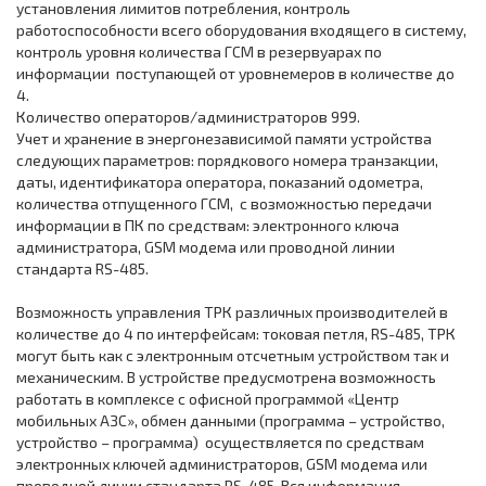
установления лимитов потребления, контроль
работоспособности всего оборудования входящего в систему,
контроль уровня количества ГСМ в резервуарах по
информации поступающей от уровнемеров в количестве до
4.
Количество операторов/администраторов 999.
Учет и хранение в энергонезависимой памяти устройства
следующих параметров: порядкового номера транзакции,
даты, идентификатора оператора, показаний одометра,
количества отпущенного ГСМ, с возможностью передачи
информации в ПК по средствам: электронного ключа
администратора, GSM модема или проводной линии
стандарта RS-485.
Возможность управления ТРК различных производителей в
количестве до 4 по интерфейсам: токовая петля, RS-485, ТРК
могут быть как с электронным отсчетным устройством так и
механическим. В устройстве предусмотрена возможность
работать в комплексе с офисной программой «Центр
мобильных АЗС», обмен данными (программа – устройство,
устройство – программа) осуществляется по средствам
электронных ключей администраторов, GSM модема или
проводной линии стандарта RS-485. Вся информация