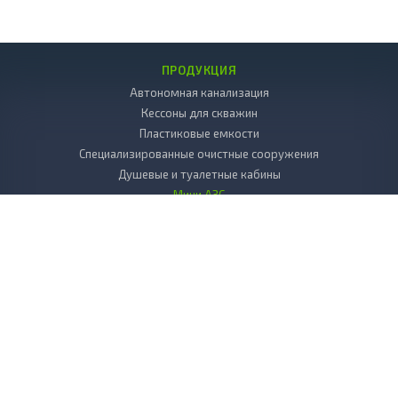
ПРОДУКЦИЯ
Автономная канализация
Кессоны для скважин
Пластиковые емкости
Специализированные очистные сооружения
Душевые и туалетные кабины
Мини АЗС
Декоративные камни
Пластиковые погреба
Копка колодцев
Дренаж
Вкладыш в колодец пластиковый
Бактерии и химия к септикам и выгребным ямам
БИОТУАЛЕТЫ для дачи
Листы, стержни, плиты из пластика
УСЛУГИ