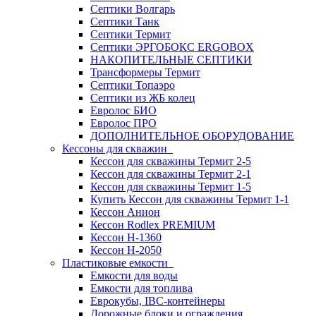
Септики Волгарь
Септики Танк
Септики Термит
Септики ЭРГОБОКС ERGOBOX
НАКОПИТЕЛЬНЫЕ СЕПТИКИ
Трансформеры Термит
Септики Топаэро
Септики из ЖБ колец
Евролос БИО
Евролос ПРО
ДОПОЛНИТЕЛЬНОЕ ОБОРУДОВАНИЕ
Кессоны для скважин
Кессон для скважины Термит 2-5
Кессон для скважины Термит 2-1
Кессон для скважины Термит 1-5
Купить Кессон для скважины Термит 1-1
Кессон Анион
Кессон Rodlex PREMIUM
Кессон H-1360
Кессон H-2050
Пластиковые емкости
Емкости для воды
Емкости для топлива
Еврокубы, IBC-контейнеры
Дорожные блоки и ограждения