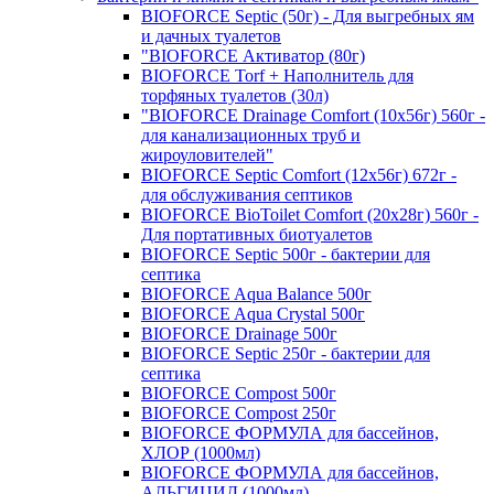
BIOFORCE Septic (50г) - Для выгребных ям
и дачных туалетов
"BIOFORCE Активатор (80г)
BIOFORCE Torf + Наполнитель для
торфяных туалетов (30л)
"BIOFORCE Drainage Comfort (10x56г) 560г -
для канализационных труб и
жироуловителей"
BIOFORCE Septic Comfort (12x56г) 672г -
для обслуживания септиков
BIOFORCE BioToilet Comfort (20x28г) 560г -
Для портативных биотуалетов
BIOFORCE Septic 500г - бактерии для
септика
BIOFORCE Aqua Balance 500г
BIOFORCE Aqua Crystal 500г
BIOFORCE Drainage 500г
BIOFORCE Septic 250г - бактерии для
септика
BIOFORCE Compost 500г
BIOFORCE Compost 250г
BIOFORCE ФОРМУЛА для бассейнов,
ХЛОР (1000мл)
BIOFORCE ФОРМУЛА для бассейнов,
АЛЬГИЦИД (1000мл)