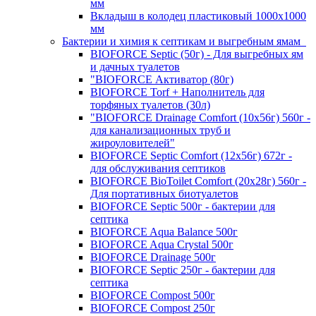
мм
Вкладыш в колодец пластиковый 1000х1000
мм
Бактерии и химия к септикам и выгребным ямам
BIOFORCE Septic (50г) - Для выгребных ям
и дачных туалетов
"BIOFORCE Активатор (80г)
BIOFORCE Torf + Наполнитель для
торфяных туалетов (30л)
"BIOFORCE Drainage Comfort (10x56г) 560г -
для канализационных труб и
жироуловителей"
BIOFORCE Septic Comfort (12x56г) 672г -
для обслуживания септиков
BIOFORCE BioToilet Comfort (20x28г) 560г -
Для портативных биотуалетов
BIOFORCE Septic 500г - бактерии для
септика
BIOFORCE Aqua Balance 500г
BIOFORCE Aqua Crystal 500г
BIOFORCE Drainage 500г
BIOFORCE Septic 250г - бактерии для
септика
BIOFORCE Compost 500г
BIOFORCE Compost 250г