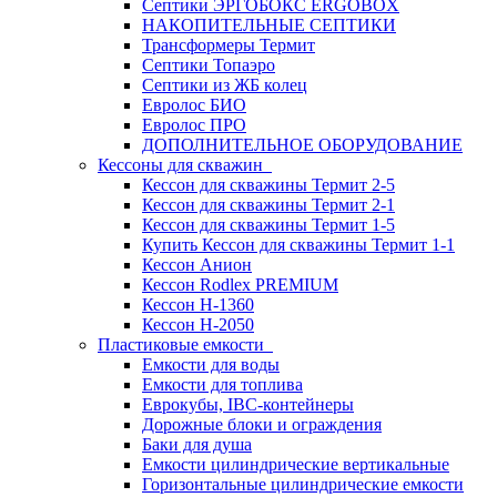
Септики ЭРГОБОКС ERGOBOX
НАКОПИТЕЛЬНЫЕ СЕПТИКИ
Трансформеры Термит
Септики Топаэро
Септики из ЖБ колец
Евролос БИО
Евролос ПРО
ДОПОЛНИТЕЛЬНОЕ ОБОРУДОВАНИЕ
Кессоны для скважин
Кессон для скважины Термит 2-5
Кессон для скважины Термит 2-1
Кессон для скважины Термит 1-5
Купить Кессон для скважины Термит 1-1
Кессон Анион
Кессон Rodlex PREMIUM
Кессон H-1360
Кессон H-2050
Пластиковые емкости
Емкости для воды
Емкости для топлива
Еврокубы, IBC-контейнеры
Дорожные блоки и ограждения
Баки для душа
Емкости цилиндрические вертикальные
Горизонтальные цилиндрические емкости