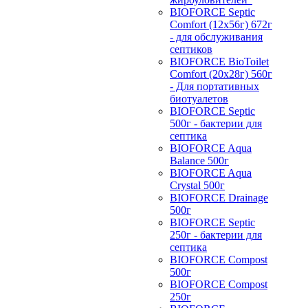
BIOFORCE Septic
Comfort (12x56г) 672г
- для обслуживания
септиков
BIOFORCE BioToilet
Comfort (20x28г) 560г
- Для портативных
биотуалетов
BIOFORCE Septic
500г - бактерии для
септика
BIOFORCE Aqua
Balance 500г
BIOFORCE Aqua
Crystal 500г
BIOFORCE Drainage
500г
BIOFORCE Septic
250г - бактерии для
септика
BIOFORCE Compost
500г
BIOFORCE Compost
250г