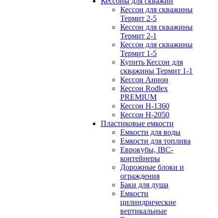
Кессоны для скважин
Кессон для скважины
Термит 2-5
Кессон для скважины
Термит 2-1
Кессон для скважины
Термит 1-5
Купить Кессон для
скважины Термит 1-1
Кессон Анион
Кессон Rodlex
PREMIUM
Кессон H-1360
Кессон H-2050
Пластиковые емкости
Емкости для воды
Емкости для топлива
Еврокубы, IBC-
контейнеры
Дорожные блоки и
ограждения
Баки для душа
Емкости
цилиндрические
вертикальные