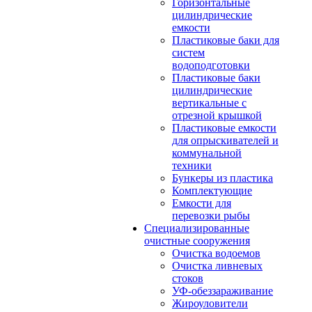
Горизонтальные
цилиндрические
емкости
Пластиковые баки для
систем
водоподготовки
Пластиковые баки
цилиндрические
вертикальные с
отрезной крышкой
Пластиковые емкости
для опрыскивателей и
коммунальной
техники
Бункеры из пластика
Комплектующие
Емкости для
перевозки рыбы
Специализированные
очистные сооружения
Очистка водоемов
Очистка ливневых
стоков
УФ-обеззараживание
Жироуловители