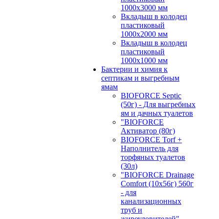
1000х3000 мм
Вкладыш в колодец
пластиковый
1000х2000 мм
Вкладыш в колодец
пластиковый
1000х1000 мм
Бактерии и химия к
септикам и выгребным
ямам
BIOFORCE Septic
(50г) - Для выгребных
ям и дачных туалетов
"BIOFORCE
Активатор (80г)
BIOFORCE Torf +
Наполнитель для
торфяных туалетов
(30л)
"BIOFORCE Drainage
Comfort (10x56г) 560г
- для
канализационных
труб и
жироуловителей"