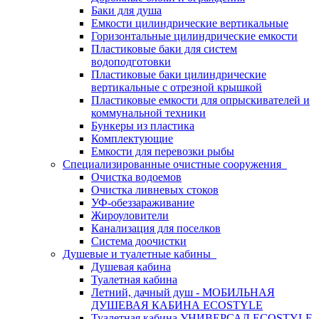
Баки для душа
Емкости цилиндрические вертикальные
Горизонтальные цилиндрические емкости
Пластиковые баки для систем
водоподготовки
Пластиковые баки цилиндрические
вертикальные с отрезной крышкой
Пластиковые емкости для опрыскивателей и
коммунальной техники
Бункеры из пластика
Комплектующие
Емкости для перевозки рыбы
Специализированные очистные сооружения
Очистка водоемов
Очистка ливневых стоков
УФ-обеззараживание
Жироуловители
Канализация для поселков
Система доочистки
Душевые и туалетные кабины
Душевая кабина
Туалетная кабина
Летний, дачный душ - МОБИЛЬНАЯ
ДУШЕВАЯ КАБИНА ECOSTYLE
Туалетная кабина УНИВЕРСАЛ ECOSTYLE