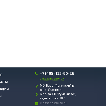
+7 (495) 133-90-26
ИЯ
Заказать звонок
БОТЫ
МО, Наро-Фоминский р-
АКЦИИ
он, п. Селятино
Москва, БП "Румянцево",
Ы
здание E, оф. 307
mosseptik@mail.ru