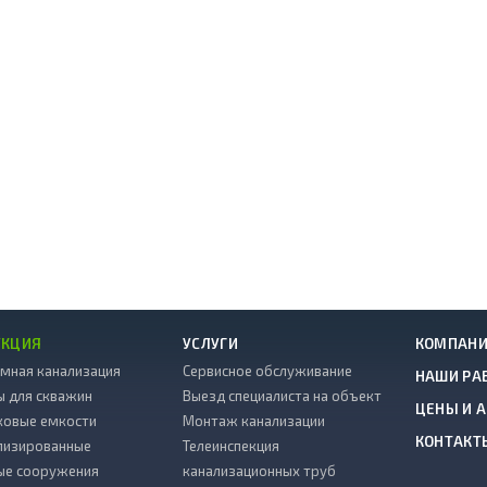
УКЦИЯ
УСЛУГИ
КОМПАН
мная канализация
Сервисное обслуживание
НАШИ РА
ы для скважин
Выезд специалиста на объект
ЦЕНЫ И 
ковые емкости
Монтаж канализации
КОНТАКТ
лизированные
Телеинспекция
ые сооружения
канализационных труб