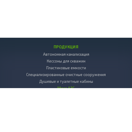
ПРОДУКЦИЯ
Автономная канализация
Кессоны для скважин
Пластиковые емкости
Специализированные очистные сооружения
Душевые и туалетные кабины
Мини АЗС
Декоративные камни
Пластиковые погреба
Копка колодцев
Дренаж
Вкладыш в колодец пластиковый
Бактерии и химия к септикам и выгребным ямам