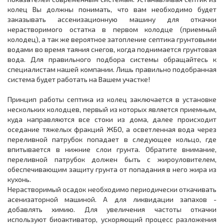
колец Вы должны понимать, что вам необходимо будет
заказывать ассенизационную машину для откачки
нерастворимого остатка в первом колодце (приемный
колодец), а так же вероятное затопление септика грунтовыми
водами во время таяния снегов, когда поднимается грунтовая
вода. Для правильного подбора системы обращайтесь к
специалистам нашей компании. Лишь правильно подобранная
система будет работать на Вашем участке!
Принцип работы септика из колец заключается в установке
нескольких колодцев, первый из которых является приемным,
куда направляются все стоки из дома, далее происходит
оседание тяжелых фракций ЖБО, а осветленная вода через
переливной патрубок попадает в следующее кольцо, где
впитывается в нижние слои грунта. Обратите внимание,
переливной патрубок должен быть с жироуловителем,
обеспечивающим защиту грунта от попадания в него жира из
кухонь.
Нерастворимый осадок необходимо периодически откачивать
асенизаторной машиной. А для ликвидации запахов -
добавлять химию. Для увеличения частоты откачки
используют биоактиватор, ускоряющий процесс разложения