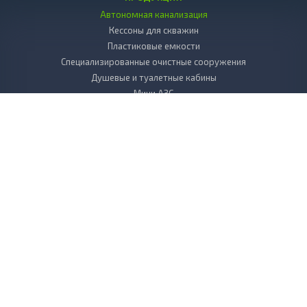
Автономная канализация
Кессоны для скважин
Пластиковые емкости
Специализированные очистные сооружения
Душевые и туалетные кабины
Мини АЗС
Декоративные камни
Пластиковые погреба
Копка колодцев
Дренаж
Вкладыш в колодец пластиковый
Бактерии и химия к септикам и выгребным ямам
БИОТУАЛЕТЫ для дачи
Листы, стержни, плиты из пластика
УСЛУГИ
Сервисное обслуживание
Выезд специалиста на объект
Монтаж канализации