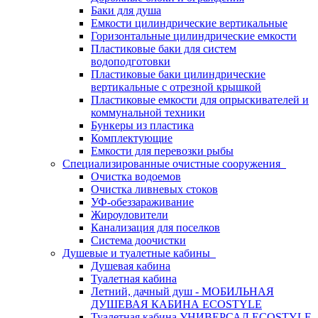
Баки для душа
Емкости цилиндрические вертикальные
Горизонтальные цилиндрические емкости
Пластиковые баки для систем
водоподготовки
Пластиковые баки цилиндрические
вертикальные с отрезной крышкой
Пластиковые емкости для опрыскивателей и
коммунальной техники
Бункеры из пластика
Комплектующие
Емкости для перевозки рыбы
Специализированные очистные сооружения
Очистка водоемов
Очистка ливневых стоков
УФ-обеззараживание
Жироуловители
Канализация для поселков
Система доочистки
Душевые и туалетные кабины
Душевая кабина
Туалетная кабина
Летний, дачный душ - МОБИЛЬНАЯ
ДУШЕВАЯ КАБИНА ECOSTYLE
Туалетная кабина УНИВЕРСАЛ ECOSTYLE