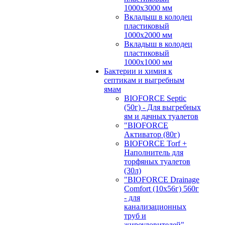
1000х3000 мм
Вкладыш в колодец
пластиковый
1000х2000 мм
Вкладыш в колодец
пластиковый
1000х1000 мм
Бактерии и химия к
септикам и выгребным
ямам
BIOFORCE Septic
(50г) - Для выгребных
ям и дачных туалетов
"BIOFORCE
Активатор (80г)
BIOFORCE Torf +
Наполнитель для
торфяных туалетов
(30л)
"BIOFORCE Drainage
Comfort (10x56г) 560г
- для
канализационных
труб и
жироуловителей"