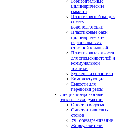
Горизонтальные
цилиндрические
емкости
Пластиковые баки для
систем
водоподготовки
Пластиковые баки
цилиндрические
вертикальные с
отрезной крышкой
Пластиковые емкости
для опрыскивателей и
коммунальной
техники
Бункеры из пластика
Комплектующие
Емкости для
перевозки рыбы
Специализированные
очистные сооружения
Очистка водоемов
Очистка ливневых
стоков
УФ-обеззараживание
Жироуловители