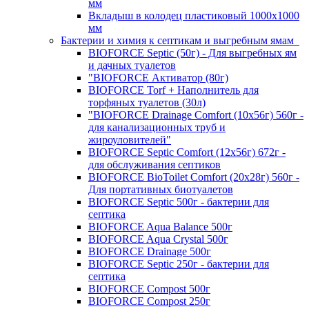
мм
Вкладыш в колодец пластиковый 1000х1000
мм
Бактерии и химия к септикам и выгребным ямам
BIOFORCE Septic (50г) - Для выгребных ям
и дачных туалетов
"BIOFORCE Активатор (80г)
BIOFORCE Torf + Наполнитель для
торфяных туалетов (30л)
"BIOFORCE Drainage Comfort (10x56г) 560г -
для канализационных труб и
жироуловителей"
BIOFORCE Septic Comfort (12x56г) 672г -
для обслуживания септиков
BIOFORCE BioToilet Comfort (20x28г) 560г -
Для портативных биотуалетов
BIOFORCE Septic 500г - бактерии для
септика
BIOFORCE Aqua Balance 500г
BIOFORCE Aqua Crystal 500г
BIOFORCE Drainage 500г
BIOFORCE Septic 250г - бактерии для
септика
BIOFORCE Compost 500г
BIOFORCE Compost 250г