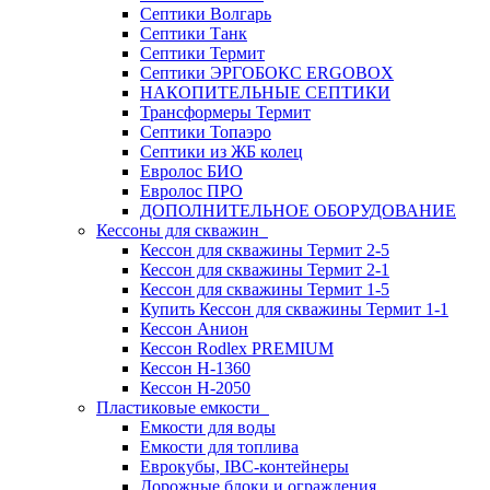
Септики Волгарь
Септики Танк
Септики Термит
Септики ЭРГОБОКС ERGOBOX
НАКОПИТЕЛЬНЫЕ СЕПТИКИ
Трансформеры Термит
Септики Топаэро
Септики из ЖБ колец
Евролос БИО
Евролос ПРО
ДОПОЛНИТЕЛЬНОЕ ОБОРУДОВАНИЕ
Кессоны для скважин
Кессон для скважины Термит 2-5
Кессон для скважины Термит 2-1
Кессон для скважины Термит 1-5
Купить Кессон для скважины Термит 1-1
Кессон Анион
Кессон Rodlex PREMIUM
Кессон H-1360
Кессон H-2050
Пластиковые емкости
Емкости для воды
Емкости для топлива
Еврокубы, IBC-контейнеры
Дорожные блоки и ограждения