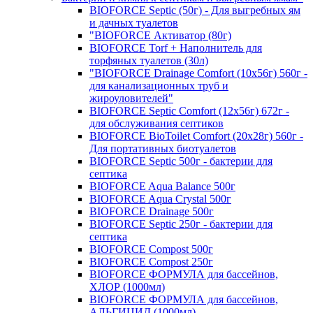
BIOFORCE Septic (50г) - Для выгребных ям
и дачных туалетов
"BIOFORCE Активатор (80г)
BIOFORCE Torf + Наполнитель для
торфяных туалетов (30л)
"BIOFORCE Drainage Comfort (10x56г) 560г -
для канализационных труб и
жироуловителей"
BIOFORCE Septic Comfort (12x56г) 672г -
для обслуживания септиков
BIOFORCE BioToilet Comfort (20x28г) 560г -
Для портативных биотуалетов
BIOFORCE Septic 500г - бактерии для
септика
BIOFORCE Aqua Balance 500г
BIOFORCE Aqua Crystal 500г
BIOFORCE Drainage 500г
BIOFORCE Septic 250г - бактерии для
септика
BIOFORCE Compost 500г
BIOFORCE Compost 250г
BIOFORCE ФОРМУЛА для бассейнов,
ХЛОР (1000мл)
BIOFORCE ФОРМУЛА для бассейнов,
АЛЬГИЦИД (1000мл)