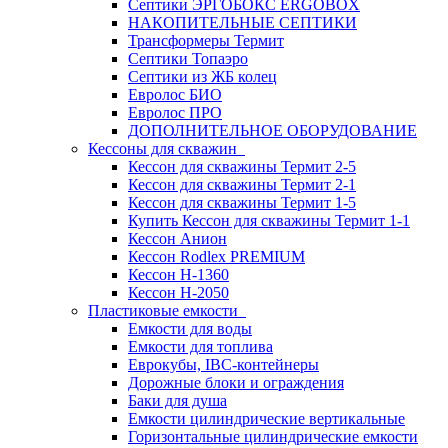
Септики ЭРГОБОКС ERGOBOX
НАКОПИТЕЛЬНЫЕ СЕПТИКИ
Трансформеры Термит
Септики Топаэро
Септики из ЖБ колец
Евролос БИО
Евролос ПРО
ДОПОЛНИТЕЛЬНОЕ ОБОРУДОВАНИЕ
Кессоны для скважин
Кессон для скважины Термит 2-5
Кессон для скважины Термит 2-1
Кессон для скважины Термит 1-5
Купить Кессон для скважины Термит 1-1
Кессон Анион
Кессон Rodlex PREMIUM
Кессон H-1360
Кессон H-2050
Пластиковые емкости
Емкости для воды
Емкости для топлива
Еврокубы, IBC-контейнеры
Дорожные блоки и ограждения
Баки для душа
Емкости цилиндрические вертикальные
Горизонтальные цилиндрические емкости