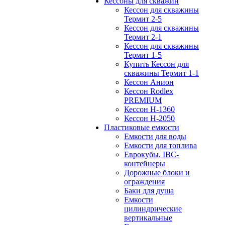
Кессоны для скважин
Кессон для скважины
Термит 2-5
Кессон для скважины
Термит 2-1
Кессон для скважины
Термит 1-5
Купить Кессон для
скважины Термит 1-1
Кессон Анион
Кессон Rodlex
PREMIUM
Кессон H-1360
Кессон H-2050
Пластиковые емкости
Емкости для воды
Емкости для топлива
Еврокубы, IBC-
контейнеры
Дорожные блоки и
ограждения
Баки для душа
Емкости
цилиндрические
вертикальные