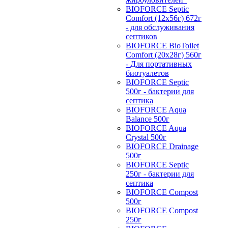
BIOFORCE Septic
Comfort (12x56г) 672г
- для обслуживания
септиков
BIOFORCE BioToilet
Comfort (20x28г) 560г
- Для портативных
биотуалетов
BIOFORCE Septic
500г - бактерии для
септика
BIOFORCE Aqua
Balance 500г
BIOFORCE Aqua
Crystal 500г
BIOFORCE Drainage
500г
BIOFORCE Septic
250г - бактерии для
септика
BIOFORCE Compost
500г
BIOFORCE Compost
250г