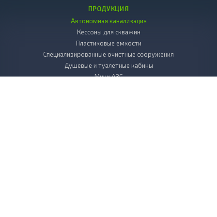
ПРОДУКЦИЯ
Автономная канализация
Кессоны для скважин
Пластиковые емкости
Специализированные очистные сооружения
Душевые и туалетные кабины
Мини АЗС
Декоративные камни
Пластиковые погреба
Копка колодцев
Дренаж
Вкладыш в колодец пластиковый
Бактерии и химия к септикам и выгребным ямам
БИОТУАЛЕТЫ для дачи
Листы, стержни, плиты из пластика
УСЛУГИ
Сервисное обслуживание
Выезд специалиста на объект