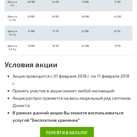
Дочиста
48 900
44 010
79 900
71 910
2,8
Дочиста
29 900
26 910
48 000
43 200
1,2 Пр
Дочиста
41 900
37 710
67 900
61 110
1,8 Пр
Дочиста
55 900
50 310
87 900
79 110
2,8 Пр
Условия акции
Акция проводится с 01 февраля 2018 г. по 11 февраля 2018
г.
Принять участие в акции может любой желающий
Акция распространяется на весь модельный ряд септиков
Дочиста
В рамках данной акции Вы можете воспользоваться
услугой "Бесплатное хранение"
ПЕРЕЙТИ В КАТАЛОГ