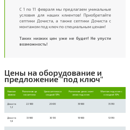
С 1 по 11 февраля мы предлагаем уникальные
условия для наших клиентов! Приобретайте
септики Дочиста, а также септики Дочиста с
монтажом под ключ по специальным ценам!
Таких низких цен уже не будет! Не упусти
возможность!
Цены на оборудование и
предложение "под ключ"
Наимен
Розничная це
Цена септика со
Розничная цена с монт
Монтаж под ключ с
ование
на септика
скидкой 10%
ажом под ключ
о скидкой 10%
Дочиста
22 900
20 610
39 900
35 910
1,2
Дочиста
33 900
30 510
59 900
53 910
1,8