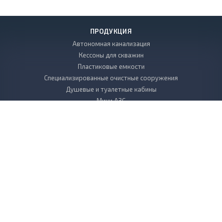
ПРОДУКЦИЯ
Автономная канализация
Кессоны для скважин
Пластиковые емкости
Специализированные очистные сооружения
Душевые и туалетные кабины
Мини АЗС
Декоративные камни
Пластиковые погреба
Копка колодцев
Дренаж
Вкладыш в колодец пластиковый
Бактерии и химия к септикам и выгребным ямам
БИОТУАЛЕТЫ для дачи
Листы, стержни, плиты из пластика
УСЛУГИ