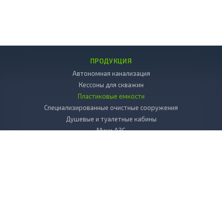
ПРОДУКЦИЯ
Автономная канализация
Кессоны для скважин
Пластиковые емкости
Специализированные очистные сооружения
Душевые и туалетные кабины
Мини АЗС
Декоративные камни
Пластиковые погреба
Копка колодцев
Дренаж
Вкладыш в колодец пластиковый
Бактерии и химия к септикам и выгребным ямам
БИОТУАЛЕТЫ для дачи
Листы, стержни, плиты из пластика